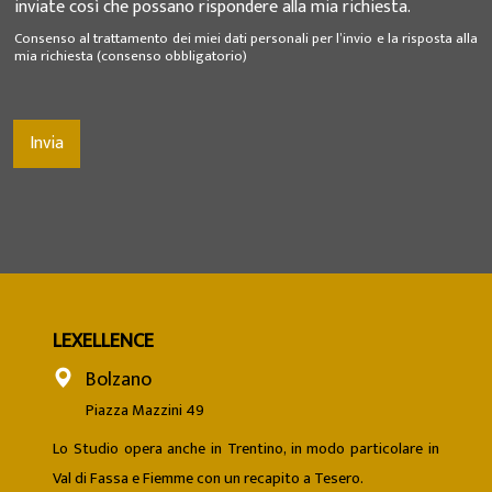
inviate così che possano rispondere alla mia richiesta.
Consenso al trattamento dei miei dati personali per l’invio e la risposta alla
mia richiesta (consenso obbligatorio)
Invia
LEXELLENCE
Bolzano
Piazza Mazzini 49
Lo Studio opera anche in Trentino, in modo particolare in
Val di Fassa e Fiemme con un recapito a Tesero.